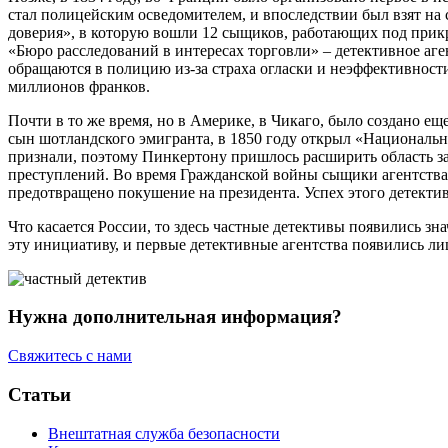
стал полицейским осведомителем, и впоследствии был взят на 
доверия», в которую вошли 12 сыщиков, работающих под прикр
«Бюро расследований в интересах торговли» – детективное аге
обращаются в полицию из-за страха огласки и неэффективности 
миллионов франков.
Почти в то же время, но в Америке, в Чикаго, было создано ещ
сын шотландского эмигранта, в 1850 году открыл «Национально
признали, поэтому Пинкертону пришлось расширить область за
преступлений. Во время Гражданской войны сыщики агентства 
предотвращено покушение на президента. Успех этого детективн
Что касается России, то здесь частные детективы появились зн
эту инициативу, и первые детективные агентства появились лиш
Нужна дополнительная информация?
Свяжитесь с нами
Статьи
Внештатная служба безопасности