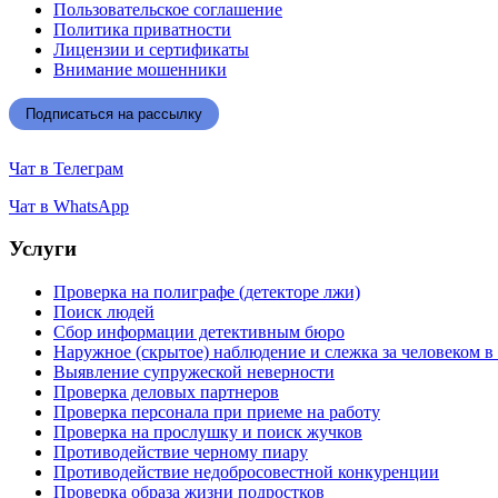
Пользовательское соглашение
Политика приватности
Лицензии и сертификаты
Внимание мошенники
Подписаться на рассылку
Чат в Телеграм
Чат в WhatsApp
Услуги
Проверка на полиграфе (детекторе лжи)
Поиск людей
Сбор информации детективным бюро
Наружное (скрытое) наблюдение и слежка за человеком в
Выявление супружеской неверности
Проверка деловых партнеров
Проверка персонала при приеме на работу
Проверка на прослушку и поиск жучков
Противодействие черному пиару
Противодействие недобросовестной конкуренции
Проверка образа жизни подростков