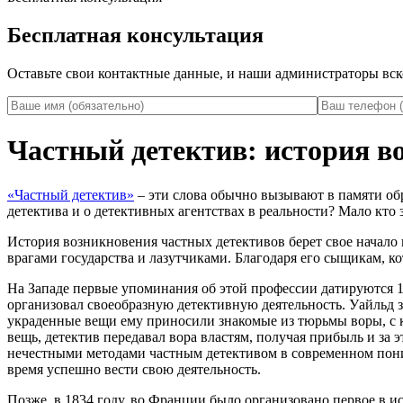
Бесплатная консультация
Оставьте свои контактные данные, и наши администраторы вск
Частный детектив: история в
«Частный детектив»
– эти слова обычно вызывают в памяти об
детектива и о детективных агентствах в реальности? Мало кто 
История возникновения частных детективов берет свое начало 
врагами государства и лазутчиками. Благодаря его сыщикам, к
На Западе первые упоминания об этой профессии датируются 1
организовал своеобразную детективную деятельность. Уайльд 
украденные вещи ему приносили знакомые из тюрьмы воры, с 
вещь, детектив передавал вора властям, получая прибыль и за 
нечестными методами частным детективом в современном поним
время успешно вести свою деятельность.
Позже, в 1834 году, во Франции было организовано первое в 