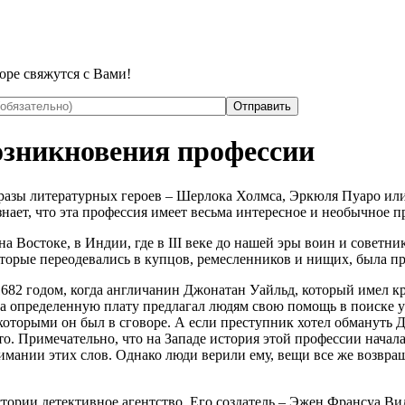
оре свяжутся с Вами!
озникновения профессии
разы литературных героев – Шерлока Холмса, Эркюля Пуаро или
знает, что эта профессия имеет весьма интересное и необычное 
на Востоке, в Индии, где в III веке до нашей эры воин и сове
оторые переодевались в купцов, ремесленников и нищих, была пр
682 годом, когда англичанин Джонатан Уайльд, который имел к
за определенную плату предлагал людям свою помощь в поиске 
которыми он был в сговоре. А если преступник хотел обмануть
это. Примечательно, что на Западе история этой профессии начал
ании этих слов. Однако люди верили ему, вещи все же возвраща
истории детективное агентство. Его создатель – Эжен Франсуа 