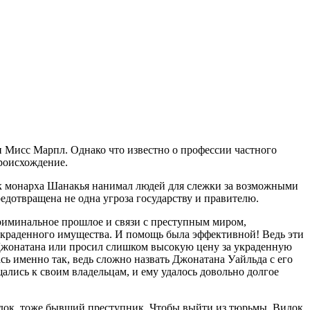
 Мисс Марпл. Однако что известно о профессии частного
происхождение.
тник монарха Шанакья нанимал людей для слежки за возможными
едотвращена не одна угроза государству и правителю.
риминальное прошлое и связи с преступным миром,
украденного имущества. И помощь была эффективной! Ведь эти
 Джонатана или просил слишком высокую цену за украденную
ась именно так, ведь сложно назвать Джонатана Уайльда с его
лись к своим владельцам, и ему удалось довольно долгое
Видок, тоже бывший преступник. Чтобы выйти из тюрьмы, Видок